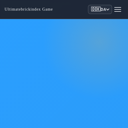
🇩🇰
Ultimatebrickindex Game
DA