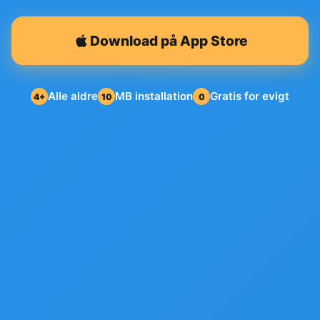
Download på App Store
Alle aldre
MB installation
Gratis for evigt
4+
10
0