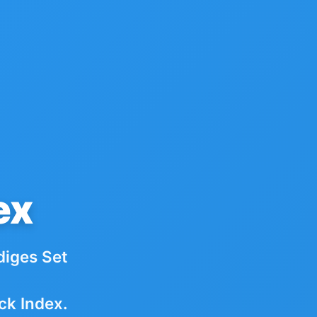
ex
diges Set
ck Index.