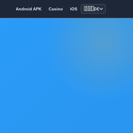
🇩🇪
Android APK
Casino
iOS
DE