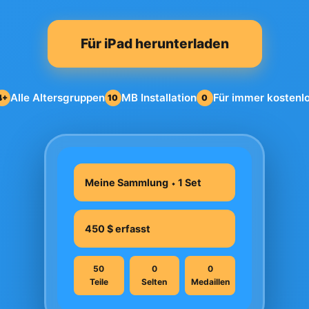
Für iPad herunterladen
Alle Altersgruppen
MB Installation
Für immer kostenl
4+
10
0
Meine Sammlung ⬩ 1 Set
450 $ erfasst
50
0
0
Teile
Selten
Medaillen