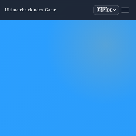
🇩🇪
Ultimatebrickindex Game
DE