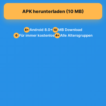
APK herunterladen (10 MB)
Android 8.0+
MB Download
8+
10
Für immer kostenlos
Alle Altersgruppen
0
4+