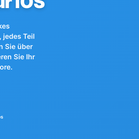
ür iOS
kes
 jedes Teil
n Sie über
ren Sie Ihr
ore.
os