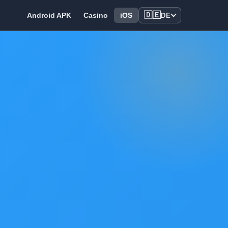
🇩🇪
Android APK
Casino
iOS
DE